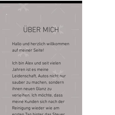
ÜBER MICH
Hallo und herzlich willkommen
auf meiner Seite!
Ich bin Alex und seit vielen
Jahren ist es meine
Leidenschaft, Autos nicht nur
sauber zu machen, sondern
ihnen neuen Glanz zu
verleihen. Ich möchte, dass
meine Kunden sich nach der
Reinigung wieder wie am
ersten Tag hinter das Steuer