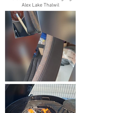
Alex Lake Thalwil
Herzlichen Dank für Ihre Besuche bei
Car Clean Hanegg.
Doch leider war es Zeit den Standort zu
schliessen. Ein neuer Standort in der
Nähe wird hoffentlich, bald eröffnet. Der
definitive Standort in Au-Wädenswil, hat
der Bau begonnen und ist im
September 2026, fertig. Ich darf mich