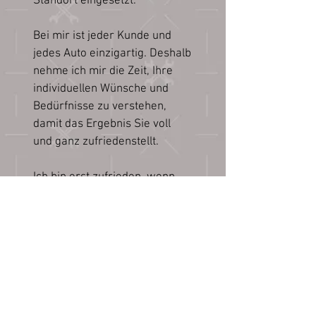
Standort eingesetzt.
Bei mir ist jeder Kunde und
jedes Auto einzigartig. Deshalb
nehme ich mir die Zeit, Ihre
individuellen Wünsche und
Bedürfnisse zu verstehen,
damit das Ergebnis Sie voll
und ganz zufriedenstellt.
Ich bin erst zufrieden, wenn
der Kunde zufrieden ist!
Mit saubern Grüssen
Alex