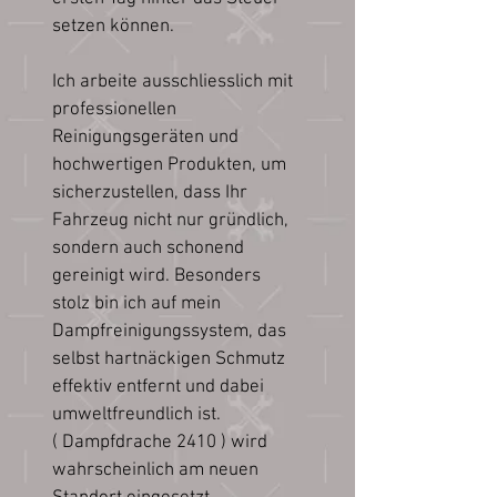
setzen können.
Ich arbeite ausschliesslich mit
professionellen
Reinigungsgeräten und
hochwertigen Produkten, um
sicherzustellen, dass Ihr
Fahrzeug nicht nur gründlich,
sondern auch schonend
gereinigt wird. Besonders
stolz bin ich auf mein
Dampfreinigungssystem, das
selbst hartnäckigen Schmutz
effektiv entfernt und dabei
umweltfreundlich ist.
( Dampfdrache 2410 ) wird
wahrscheinlich am neuen