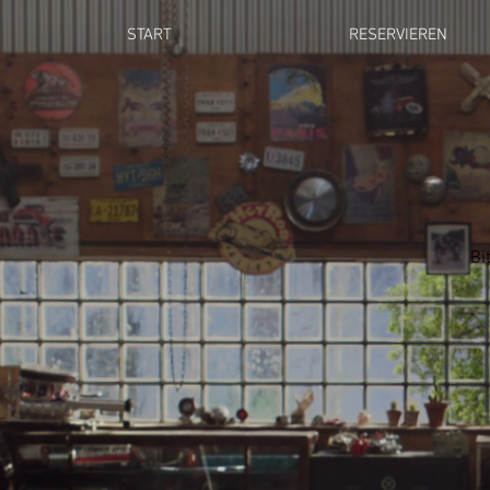
START
RESERVIEREN
Bi